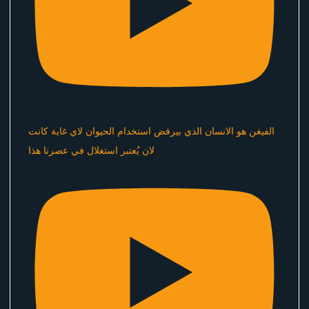
الفيغن هو الانسان الذي بيرفض استخدام الحيوان لاي غاية كانت
لان يُعتبر استغلال في عصرنا هذا ​⁠