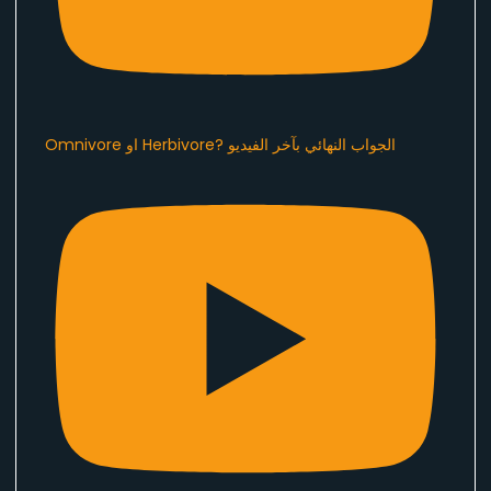
Omnivore او Herbivore? الجواب النهائي بآخر الفيديو