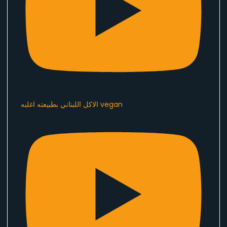
الاكل اللبناني بطبيعته اغلبه vegan