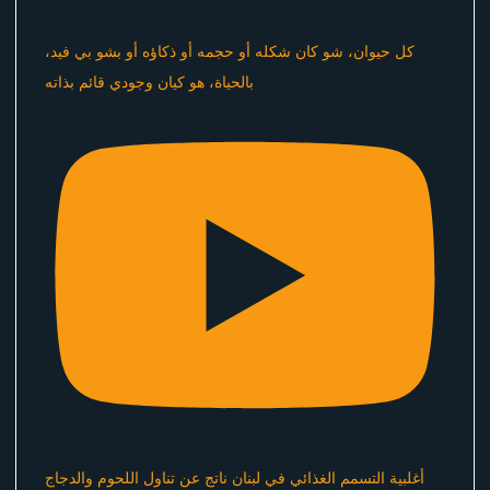
كل حيوان، شو كان شكله أو حجمه أو ذكاؤه أو بشو بي فيد،
بالحياة، هو كيان وجودي قائم بذاته
أغلبية التسمم الغذائي في لبنان ناتج عن تناول اللحوم والدجاج