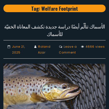
Tag:
Welfare Footprint
الأسماك تتألّم أيضًا: دراسة جديدة تكشف المعاناة الخفيّة
للأسماك
June 21,
Roland
Leave a
4666 views
on
2025
Azar
Comment
الأسماك
تتألّم
أيضًا:
دراسة
جديدة
تكشف
المعاناة
الخفيّة
للأسماك