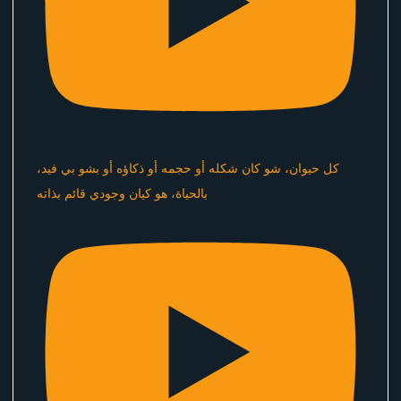
كل حيوان، شو كان شكله أو حجمه أو ذكاؤه أو بشو بي فيد،
بالحياة، هو كيان وجودي قائم بذاته