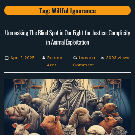
Tag:
Willful Ignorance
Unmasking The Blind Spot in Our Fight for Justice: Complicity
in Animal Exploitation
April 1, 2025
Roland
Leave a
3003 views
on
Azar
Comment
Unmasking
The
Blind
Spot
in
Our
Fight
for
Justice: