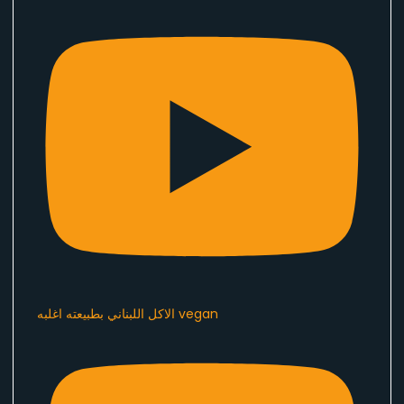
الاكل اللبناني بطبيعته اغلبه vegan