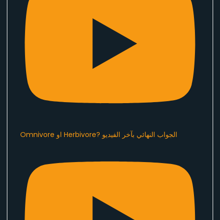
Omnivore او Herbivore? الجواب النهائي بآخر الفيديو