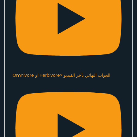
Omnivore او Herbivore? الجواب النهائي بآخر الفيديو