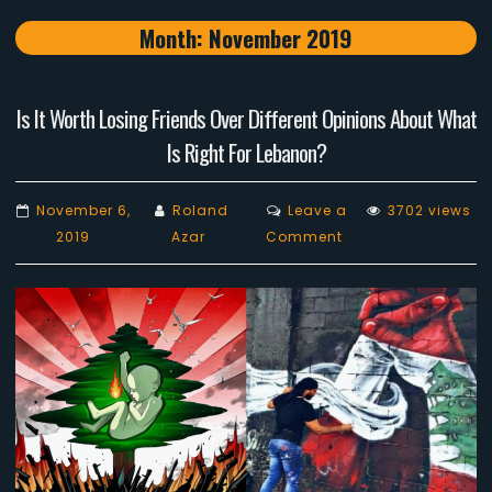
Month:
November 2019
Is It Worth Losing Friends Over Different Opinions About What
Is Right For Lebanon?
November 6,
Roland
Leave a
3702 views
on
2019
Azar
Comment
Is
It
Worth
Losing
Friends
Over
Different
Opinions
About