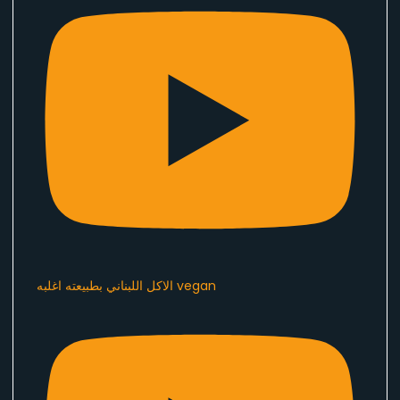
الاكل اللبناني بطبيعته اغلبه vegan