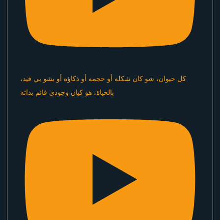
كل حيوان، شو كان شكله أو حجمه أو ذكاؤه أو بشو بي فيد،
بالحياة، هو كيان وجودي قائم بذاته