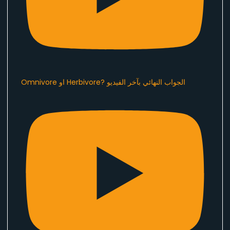
Omnivore او Herbivore? الجواب النهائي بآخر الفيديو