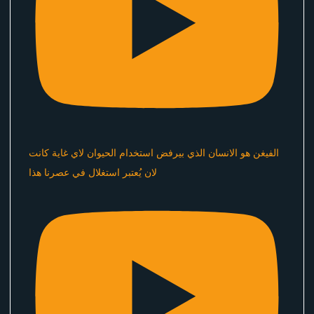
الفيغن هو الانسان الذي بيرفض استخدام الحيوان لاي غاية كانت
لان يُعتبر استغلال في عصرنا هذا ​⁠