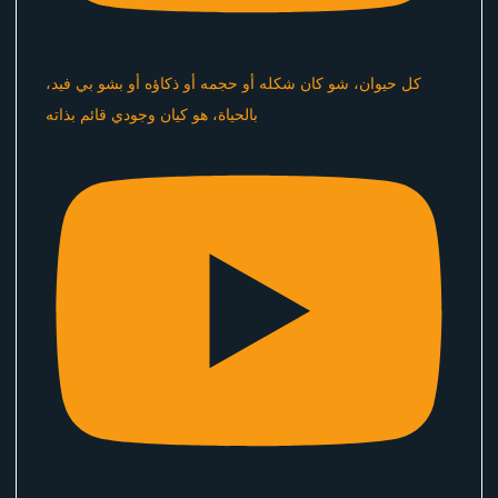
كل حيوان، شو كان شكله أو حجمه أو ذكاؤه أو بشو بي فيد،
بالحياة، هو كيان وجودي قائم بذاته