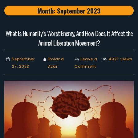
Month:
September 2023
What Is Humanity’s Worst Enemy, And How Does It Affect the
Animal Liberation Movement?
September
Roland
Leave a
4927 views
on
27, 2023
Azar
Comment
What
Is
Humanity’s
Worst
Enemy,
And
How
Does
It