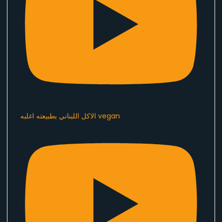
الاكل اللبناني بطبيعته اغلبه vegan