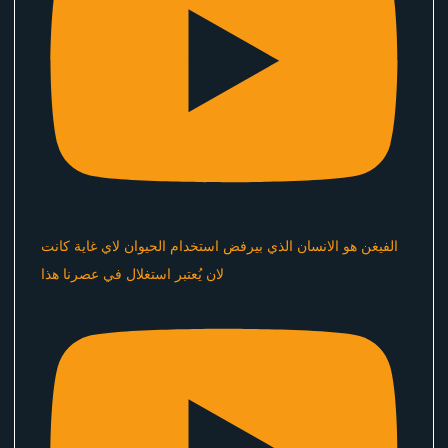
الفيغن هو الانسان الذي بيرفض استخدام الحيوان لاي غاية كانت
لان يُعتبر استغلال في عصرنا هذا ​⁠