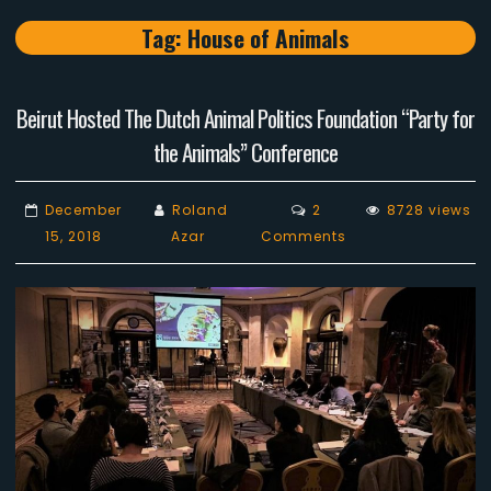
Tag:
House of Animals
Beirut Hosted The Dutch Animal Politics Foundation “Party for
the Animals” Conference
December
Roland
2
8728 views
on
15, 2018
Azar
Comments
Beirut
Hosted
The
Dutch
Animal
Politics
Foundation
“Party
for