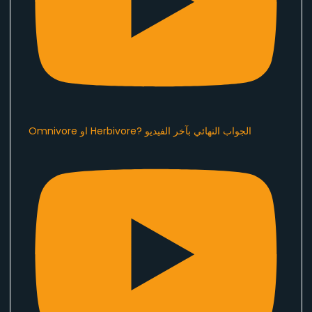
Omnivore او Herbivore? الجواب النهائي بآخر الفيديو