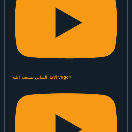
الاكل اللبناني بطبيعته اغلبه vegan