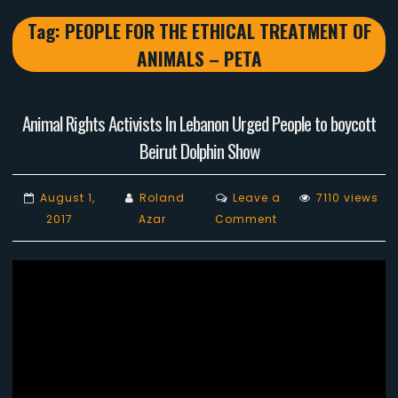
Tag:
PEOPLE FOR THE ETHICAL TREATMENT OF
ANIMALS – PETA
Animal Rights Activists In Lebanon Urged People to boycott
Beirut Dolphin Show
August 1,
Roland
Leave a
7110 views
on
2017
Azar
Comment
Animal
Rights
Activists
In
Lebanon
Urged
People
to