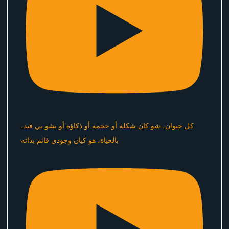
كل حيوان، شو كان شكله أو حجمه أو ذكاؤه أو بشو بي فيد،
بالحياة، هو كيان وجودي قائم بذاته