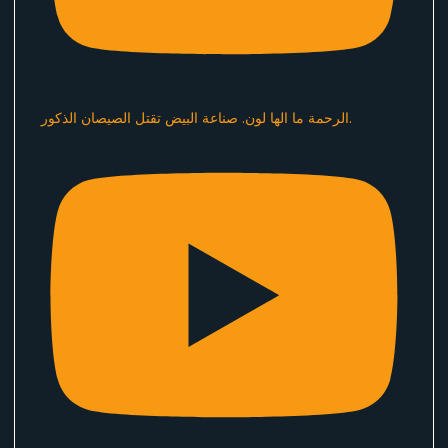
الرحمة ما الها لون. صناعة البيض تقتل الصيصان الذكور.