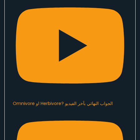
Omnivore او Herbivore? الجواب النهائي بآخر الفيديو